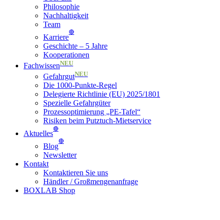
Philosophie
Nachhaltigkeit
Team
🔴
Karriere
Geschichte – 5 Jahre
Kooperationen
NEU
Fachwissen
NEU
Gefahrgut
Die 1000-Punkte-Regel
Delegierte Richtlinie (EU) 2025/1801
Spezielle Gefahrgüter
Prozessoptimierung „PE-Tafel“
Risiken beim Putztuch-Mietservice
🔴
Aktuelles
🔴
Blog
Newsletter
Kontakt
Kontaktieren Sie uns
Händler / Großmengenanfrage
BOXLAB Shop