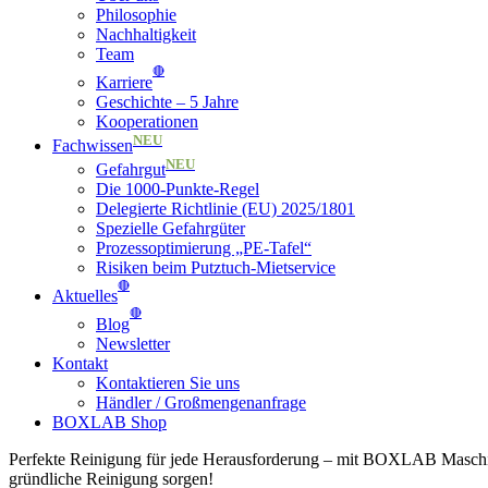
Philosophie
Nachhaltigkeit
Team
🔴
Karriere
Geschichte – 5 Jahre
Kooperationen
NEU
Fachwissen
NEU
Gefahrgut
Die 1000-Punkte-Regel
Delegierte Richtlinie (EU) 2025/1801
Spezielle Gefahrgüter
Prozessoptimierung „PE-Tafel“
Risiken beim Putztuch-Mietservice
🔴
Aktuelles
🔴
Blog
Newsletter
Kontakt
Kontaktieren Sie uns
Händler / Großmengenanfrage
BOXLAB Shop
Perfekte Reinigung für jede Heraus­forder­ung – mit BOXLAB Maschi
gründ­liche Rei­ni­gung sorgen!