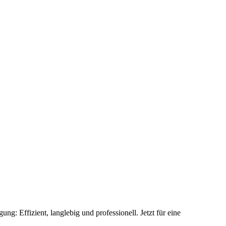
ung: Effi­zient, lang­lebig und pro­fess­io­nell. Jetzt für eine