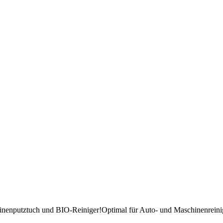
nen­putz­tuch und BIO-Reiniger!
Optimal für Auto- und Ma­schi­nen­rei­nig­