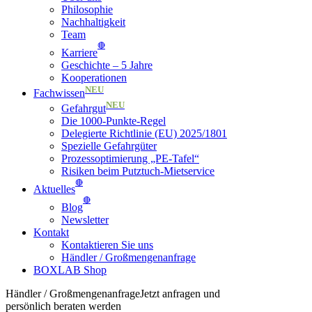
Philosophie
Nachhaltigkeit
Team
🔴
Karriere
Geschichte – 5 Jahre
Kooperationen
NEU
Fachwissen
NEU
Gefahrgut
Die 1000-Punkte-Regel
Delegierte Richtlinie (EU) 2025/1801
Spezielle Gefahrgüter
Prozessoptimierung „PE-Tafel“
Risiken beim Putztuch-Mietservice
🔴
Aktuelles
🔴
Blog
Newsletter
Kontakt
Kontaktieren Sie uns
Händler / Großmengenanfrage
BOXLAB Shop
Händler / Großmengenanfrage
Jetzt anfragen und
persönlich beraten werden