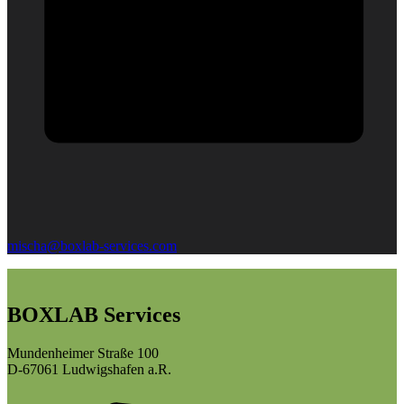
mischa@boxlab-services.com
BOXLAB Services
Mundenheimer Straße 100
D-67061 Ludwigshafen a.R.