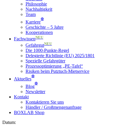
Philosophie
Nachhaltigkeit
Team
🔴
Karriere
Geschichte – 5 Jahre
Kooperationen
NEU
Fachwissen
NEU
Gefahrgut
Die 1000-Punkte-Regel
Delegierte Richtlinie (EU) 2025/1801
Spezielle Gefahrgüter
Prozessoptimierung „PE-Tafel“
Risiken beim Putztuch-Mietservice
🔴
Aktuelles
🔴
Blog
Newsletter
Kontakt
Kontaktieren Sie uns
Händler / Großmengenanfrage
BOXLAB Shop
Datum: