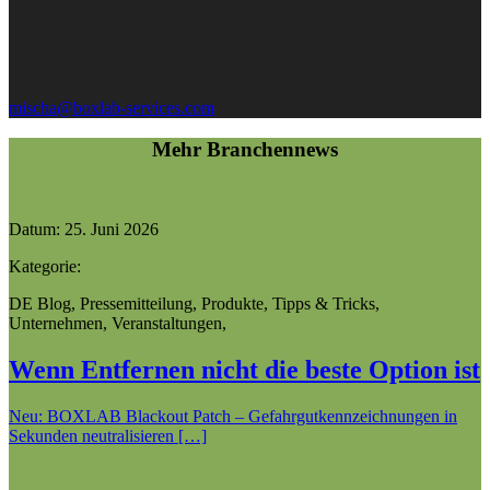
mischa@boxlab-services.com
Mehr Branchennews
Datum:
25. Juni 2026
Kategorie:
DE Blog
,
Pressemitteilung
,
Produkte
,
Tipps & Tricks
,
Unternehmen
,
Veranstaltungen
,
Wenn Entfernen nicht die beste Option ist
Neu: BOXLAB Blackout Patch – Gefahrgutkennzeichnungen in
Sekunden neutralisieren […]