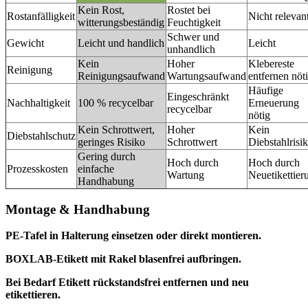
Kein Rost,
Rostet bei
Rostanfälligkeit
Nicht relevan
witterungsbeständig
Feuchtigkeit
Schwer und
Gewicht
Leicht und handlich
Leicht
unhandlich
Kein
Hoher
Klebereste
Reinigung
Reinigungsaufwand
Wartungsaufwand
entfernen nöt
Häufige
Eingeschränkt
Nachhaltigkeit
100 % recycelbar
Erneuerung
recycelbar
nötig
Kein Schrottwert,
Hoher
Kein
Diebstahlschutz
geringes Risiko
Schrottwert
Diebstahlrisi
Gering durch
Hoch durch
Hoch durch
Prozesskosten
einfache
Wartung
Neuetikettier
Handhabung
Montage & Handhabung
PE-Tafel in Halterung einsetzen oder direkt montieren.
BOXLAB-Etikett mit Rakel blasenfrei aufbringen.
Bei Bedarf Etikett rückstandsfrei entfernen und neu
etikettieren.