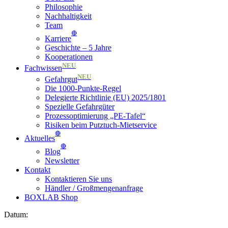
Philosophie
Nachhaltigkeit
Team
🔴
Karriere
Geschichte – 5 Jahre
Kooperationen
NEU
Fachwissen
NEU
Gefahrgut
Die 1000-Punkte-Regel
Delegierte Richtlinie (EU) 2025/1801
Spezielle Gefahrgüter
Prozessoptimierung „PE-Tafel“
Risiken beim Putztuch-Mietservice
🔴
Aktuelles
🔴
Blog
Newsletter
Kontakt
Kontaktieren Sie uns
Händler / Großmengenanfrage
BOXLAB Shop
Datum: