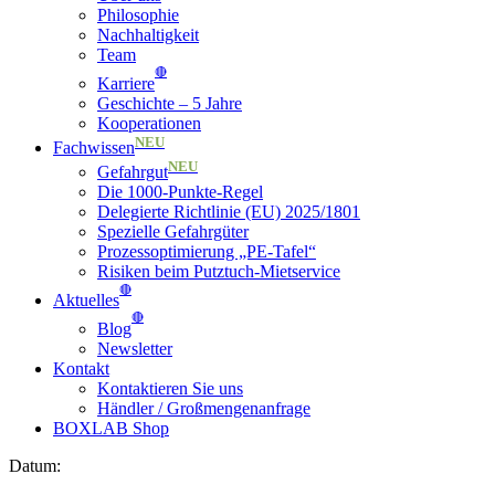
Philosophie
Nachhaltigkeit
Team
🔴
Karriere
Geschichte – 5 Jahre
Kooperationen
NEU
Fachwissen
NEU
Gefahrgut
Die 1000-Punkte-Regel
Delegierte Richtlinie (EU) 2025/1801
Spezielle Gefahrgüter
Prozessoptimierung „PE-Tafel“
Risiken beim Putztuch-Mietservice
🔴
Aktuelles
🔴
Blog
Newsletter
Kontakt
Kontaktieren Sie uns
Händler / Großmengenanfrage
BOXLAB Shop
Datum: